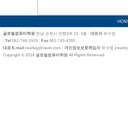
HOM
카
글로벌컴퓨터학원
전남 순천시 연향3로 23, 3층
/
대표자
:유수영
피
/
Tel
:061-746-1919
/
Fax
:061-743-4393
라
대표 E-mail
:rearleg@naver.com
/
개인정보보호책임자
:유수영 (rearle
이
Copyright © 2018
글로벌컴퓨터학원
All Rights Reserved.
트