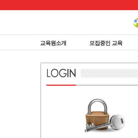
상
위
메
링
인
크
메
뉴
교육원소개
모집중인 교육
본
문
내
용