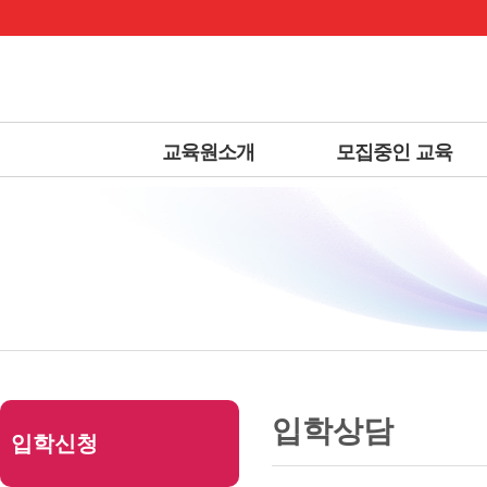
로
중
상
그
앙
위
메
인
내
링
인
바
용
크
메
로
으
뉴
가
로
교육원소개
모집중인 교육
기
바
로
가
기
본
하
링
본
문
위
크
문
입학상담
입학신청
내
메
용
뉴