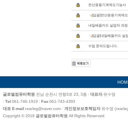
전산응용기계제도기능사
[답글]전산응용기계제
내일배움카드 실업자 과정
[답글]내일배움카드 실
수업 문의드립니다.
HOM
카
글로벌컴퓨터학원
전남 순천시 연향3로 23, 3층
/
대표자
:유수영
피
/
Tel
:061-746-1919
/
Fax
:061-743-4393
라
대표 E-mail
:rearleg@naver.com
/
개인정보보호책임자
:유수영 (rearle
이
Copyright © 2018
글로벌컴퓨터학원
All Rights Reserved.
트