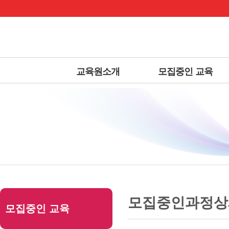
상
위
메
링
인
크
메
뉴
교육원소개
모집중인 교육
본
하
링
본
문
위
크
문
모집중인과정상
모집중인 교육
내
메
용
뉴