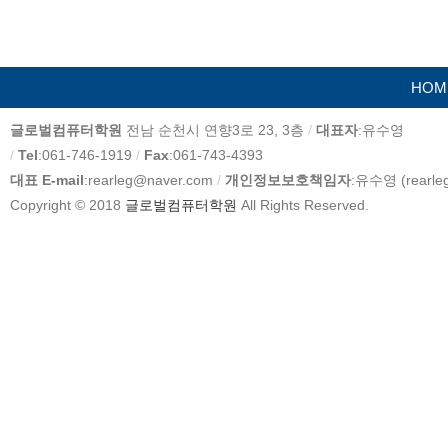
HOM
카
글로벌컴퓨터학원
전남 순천시 연향3로 23, 3층
/
대표자
:유수영
피
/
Tel
:061-746-1919
/
Fax
:061-743-4393
라
대표 E-mail
:rearleg@naver.com
/
개인정보보호책임자
:유수영 (rearle
이
Copyright © 2018
글로벌컴퓨터학원
All Rights Reserved.
트