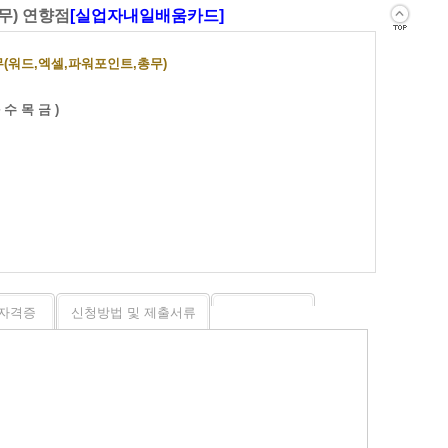
무) 연향점
[실업자내일배움카드]
워드,엑셀,파워포인트,총무)
화 수 목 금 )
자격증
신청방법 및 제출서류