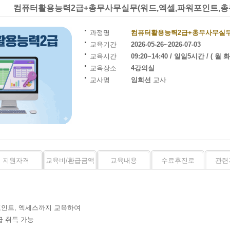
컴퓨터활용능력2급+총무사무실무(워드,엑셀,파워포인트,총
과정명
컴퓨터활용능력2급+총무사무실무(
교육기간
2026-05-26~2026-07-03
교육시간
09:20~14:40 / 일일5시간 / ( 월 
교육장소
4강의실
교사명
임희선
교사
지원자격
교육비/환급금액
교육내용
수료후진로
관련
포인트, 엑세스까지 교육하여
 취득 가능