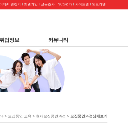
이디/비번찾기
회원가입
설문조사
NCS평가
사이트맵
인트라넷
취업정보
커뮤니티
me
> 모집중인 교육 > 현재모집중인과정 >
모집중인과정상세보기