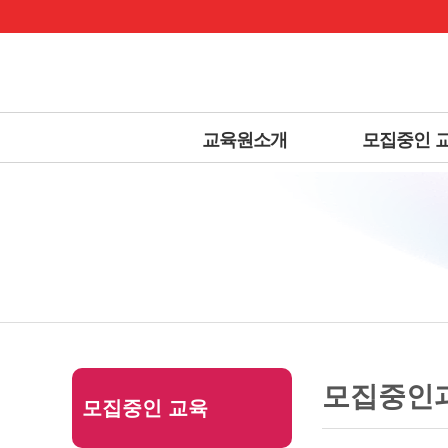
상
위
메
링
인
크
메
뉴
교육원소개
모집중인 
본
하
링
본
문
위
크
문
모집중인
모집중인 교육
내
메
용
뉴