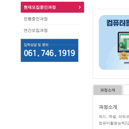
현재모집중인과정
진행중인과정
연간모집과정
과정소개
과정소개
워드, 엑셀, 파워
컴퓨터활용능력2급