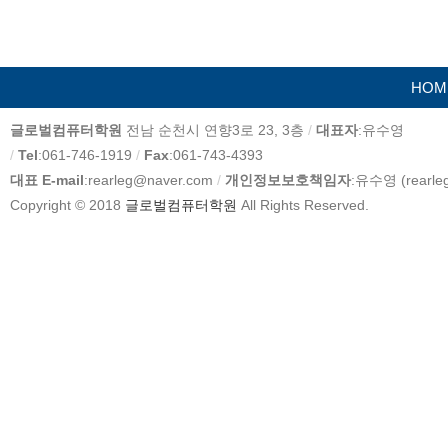
HOM
카
글로벌컴퓨터학원
전남 순천시 연향3로 23, 3층
/
대표자
:유수영
피
/
Tel
:061-746-1919
/
Fax
:061-743-4393
라
대표 E-mail
:rearleg@naver.com
/
개인정보보호책임자
:유수영 (rearle
이
Copyright © 2018
글로벌컴퓨터학원
All Rights Reserved.
트