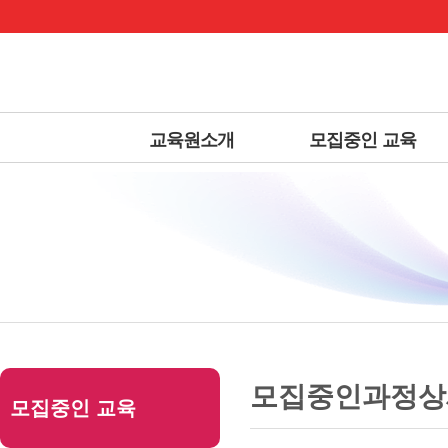
상
위
메
링
인
크
메
뉴
교육원소개
모집중인 교육
본
하
링
본
문
위
크
문
모집중인과정상
모집중인 교육
내
메
용
뉴