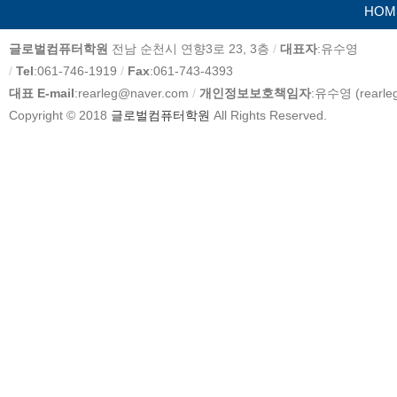
HOM
카
글로벌컴퓨터학원
전남 순천시 연향3로 23, 3층
/
대표자
:유수영
피
/
Tel
:061-746-1919
/
Fax
:061-743-4393
라
대표 E-mail
:rearleg@naver.com
/
개인정보보호책임자
:유수영 (rearle
이
Copyright © 2018
글로벌컴퓨터학원
All Rights Reserved.
트