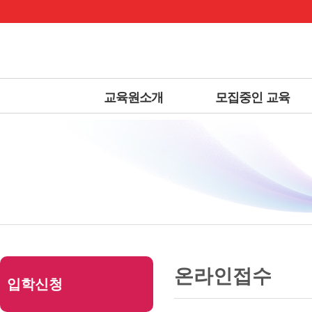
상
위
메
링
인
크
메
뉴
교육원소개
모집중인 교육
본
하
링
본
문
위
크
문
온라인접수
입학신청
내
메
용
뉴